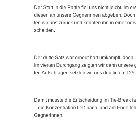
Der Start in die Par­tie fiel uns nicht leicht. Im 
die­sen an unse­re Geg­ne­rin­nen abge­ben. Doch w
ten wir uns zurück und konn­ten ihn in einer ner­v
schei­den.
Der drit­te Satz war erneut hart umkämpft, doch 
Im vier­ten Durch­gang zeig­ten wir dann unse­re g
len Auf­schlä­gen setz­ten wir uns deut­lich mit 25
Damit muss­te die Ent­schei­dung im Tie-Break fal­
– die Kon­zen­tra­ti­on ließ nach, und am Ende feh
Geg­ne­rin­nen.