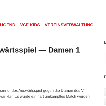
JUGEND
VCF KIDS
VEREINSVERWALTUNG
wärtsspiel — Damen 1
pan­nen­des Aus­wärts­spiel gegen die Damen des VT
war klar: Es wür­de ein hart umkämpf­tes Match wer­den.