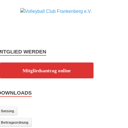
Volley
F-Town
weghaun
Club
Frank
MITGLIED WERDEN
e.V.
Mitgliedsantrag online
DOWNLOADS
Satzung
Beitragsordnung