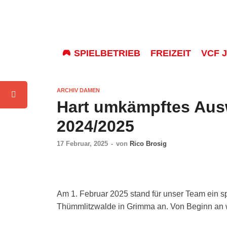
SPIELBETRIEB
FREIZEIT
VCF 
ARCHIV DAMEN
Hart umkämpftes Aus
2024/2025
17 Februar, 2025
-
von
Rico Brosig
Am 1. Febru­ar 2025 stand für unser Team ein s
Thümm­litz­wal­de in Grim­ma an. Von Beginn an 