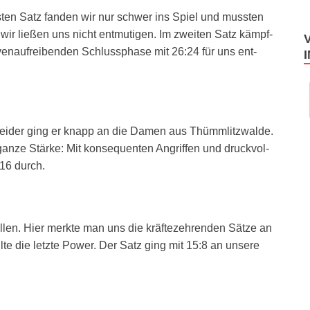
ers­ten Satz fan­den wir nur schwer ins Spiel und muss­ten
ir lie­ßen uns nicht ent­mu­ti­gen. Im zwei­ten Satz kämpf­
en­auf­rei­ben­den Schluss­pha­se mit 26:24 für uns ent­
lei­der ging er knapp an die Damen aus Thümm­litz­wal­de.
an­ze Stär­ke: Mit kon­se­quen­ten Angrif­fen und druck­vol­
:16 durch.
len. Hier merk­te man uns die kräf­te­zeh­ren­den Sät­ze an
l­te die letz­te Power. Der Satz ging mit 15:8 an unse­re