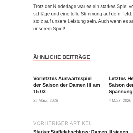
Trotz der Nie­der­la­ge war es ein star­kes Spiel vo
schlä­ge und eine tol­le Stim­mung auf dem Feld. 
stolz auf unse­re Leis­tung sein. Auch wenn es a
unse­rem Spiel!
ÄHNLICHE BEITRÄGE
Vorletztes Auswärtsspiel
Letztes He
der Saison der Damen III am
Saison de
15.03.
Spannung 
23 März, 2026
4 März, 2026
VORHERIGER ARTIKEL
Starker Staffelabschluss: Damen III siegen