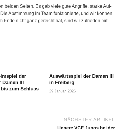
n bei­den Sei­ten. Es gab vie­le gute Angrif­fe, star­ke Auf­
Die Abstim­mung im Team funk­tio­nier­te, und wir kön­nen
m Ende nicht ganz gereicht hat, sind wir zufrie­den mit
imspiel der
Auswärtsspiel der Damen III
r Damen III —
in Freiberg
bis zum Schluss
29 Januar, 2026
NÄCHSTER ARTIKEL
Unsere VCF Jungs bei der