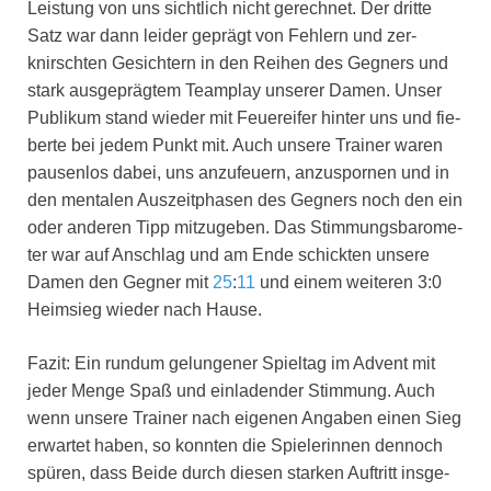
Leis­tung von uns sicht­lich nicht gerech­net. Der drit­te
Satz war dann lei­der geprägt von Feh­lern und zer­
knirsch­ten Gesich­tern in den Rei­hen des Geg­ners und
stark aus­ge­präg­tem Team­play unse­rer Damen. Unser
Publi­kum stand wie­der mit Feu­er­ei­fer hin­ter uns und fie­
ber­te bei jedem Punkt mit. Auch unse­re Trai­ner waren
pau­sen­los dabei, uns anzu­feu­ern, anzu­spor­nen und in
den men­ta­len Aus­zeit­pha­sen des Geg­ners noch den ein
oder ande­ren Tipp mit­zu­ge­ben. Das Stim­mungs­ba­ro­me­
ter war auf Anschlag und am Ende schick­ten unse­re
Damen den Geg­ner mit
25
:
11
und einem wei­te­ren 3:0
Heim­sieg wie­der nach Hau­se.
Fazit: Ein rund­um gelun­ge­ner Spiel­tag im Advent mit
jeder Men­ge Spaß und ein­la­den­der Stim­mung. Auch
wenn unse­re Trai­ner nach eige­nen Anga­ben einen Sieg
erwar­tet haben, so konn­ten die Spie­le­rin­nen den­noch
spü­ren, dass Bei­de durch die­sen star­ken Auf­tritt ins­ge­