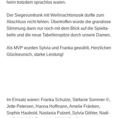
heim trotz­dem sprach­los waren.
Der Sie­ges­um­trunk mit Weih­nachts­mu­sik durf­te zum
Abschluss nicht feh­len. Über­trof­fen wur­de die gran­dio­se
Stim­mung dann nur noch mit dem Blick auf die Spiel­ta­
bel­le und die neue Tabel­len­spit­ze durch unse­re Damen.
Als MVP wur­den Syl­via und Fran­ka gewählt. Herz­li­chen
Glück­wunsch, star­ke Leis­tung!
Im Ein­satz waren: Fran­ka Schul­ze, Ste­fa­nie Som­mer ©,
Jet­te Peter­sen, Han­na Hoff­mann, Ame­lie Frän­ken,
Sophie Hau­bold, Nasta­sia Put­zert, Syl­via Göh­ler, Nadi­