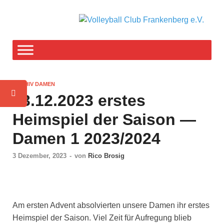
V
F-T
weg
C
F
ARCHIV DAMEN
e
03.12.2023 erstes
Heimspiel der Saison —
Damen 1 2023/2024
3 Dezember, 2023
-
von
Rico Brosig
Am ers­ten Advent absol­vier­ten unse­re Damen ihr ers­tes
Heim­spiel der Sai­son. Viel Zeit für Auf­re­gung blieb