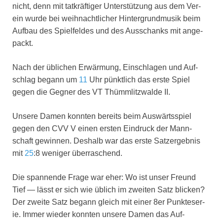
nicht, denn mit tat­kräf­ti­ger Unter­stüt­zung aus dem Ver­
ein wur­de bei weih­nacht­li­cher Hin­ter­grund­mu­sik beim
Auf­bau des Spiel­fel­des und des Aus­schanks mit ange­
packt.
Nach der übli­chen Erwär­mung, Ein­schla­gen und Auf­
schlag begann um
11
Uhr pünkt­lich das ers­te Spiel
gegen die Geg­ner des VT Thümm­litz­wal­de II.
Unse­re Damen konn­ten bereits beim Aus­wärts­spiel
gegen den CVV V einen ers­ten Ein­druck der Mann­
schaft gewin­nen. Des­halb war das ers­te Satz­er­geb­nis
mit
25
:8 weni­ger über­ra­schend.
Die span­nen­de Fra­ge war eher: Wo ist unser Freund
Tief — lässt er sich wie üblich im zwei­ten Satz bli­cken?
Der zwei­te Satz begann gleich mit einer 8er Punk­te­se­r­
ie. Immer wie­der konn­ten unse­re Damen das Auf­