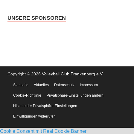
UNSERE SPONSOREN
Copyright © 2026
Volleyball Club Frankenberg e.V.
.
Startseite
Aktuelles
Datenschutz
Impressum
Cookie-Richtlinie
Privatsphäre-Einstellungen ändern
Historie der Privatsphäre-Einstellungen
Einwilligungen widerrufen
Cookie Consent mit Real Cookie Banner