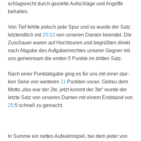
schlags­recht durch geziel­te Auf­schlä­ge und Angrif­fe
behal­ten.
Von Tief fehl­te jedoch jede Spur und so wur­de der Satz
letzt­end­lich mit
25
:
10
von unse­ren Damen been­det. Die
Zuschau­er waren auf Hoch­tou­ren und begrüß­ten direkt
nach Abga­be des Auf­ga­ben­rech­tes unse­rer Geg­ner mit
uns gemein­sam die ers­ten 5 Punk­te im drit­ten Satz.
Nach einer Punkt­ab­ga­be ging es für uns mit einer star­
ken Serie von wei­te­ren
11
Punk­ten vor­an. Getreu dem
Mot­to „das war der 2te, jetzt kommt der 3te“ wur­de der
letz­te Satz von unse­ren Damen mit einem End­stand von
25
:5 schnell zu gemacht.
In Sum­me ein net­tes Auf­wärm­spiel, bei dem jeder von