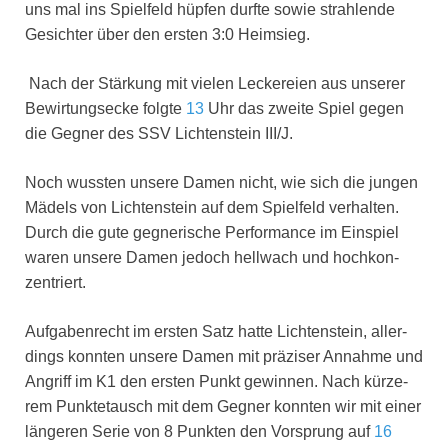
uns mal ins Spiel­feld hüp­fen durf­te sowie strah­len­de
Gesich­ter über den ers­ten 3:0 Heim­sieg.
Nach der Stär­kung mit vie­len Lecke­rei­en aus unse­rer
Bewir­tungs­ecke folg­te
13
Uhr das zwei­te Spiel gegen
die Geg­ner des SSV Lich­ten­stein III/J.
Noch wuss­ten unse­re Damen nicht, wie sich die jun­gen
Mädels von Lich­ten­stein auf dem Spiel­feld ver­hal­ten.
Durch die gute geg­ne­ri­sche Per­for­mance im Ein­spiel
waren unse­re Damen jedoch hell­wach und hoch­kon­
zen­triert.
Auf­ga­ben­recht im ers­ten Satz hat­te Lich­ten­stein, aller­
dings konn­ten unse­re Damen mit prä­zi­ser Annah­me und
Angriff im K1 den ers­ten Punkt gewin­nen. Nach kür­ze­
rem Punk­te­tausch mit dem Geg­ner konn­ten wir mit einer
län­ge­ren Serie von 8 Punk­ten den Vor­sprung auf
16