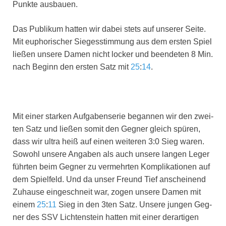
Punk­te aus­bau­en.
Das Publi­kum hat­ten wir dabei stets auf unse­rer Sei­te.
Mit eupho­ri­scher Sie­ges­stim­mung aus dem ers­ten Spiel
lie­ßen unse­re Damen nicht locker und been­de­ten 8 Min.
nach Beginn den ers­ten Satz mit
25
:
14
.
Mit einer star­ken Auf­ga­ben­se­rie began­nen wir den zwei­
ten Satz und lie­ßen somit den Geg­ner gleich spü­ren,
dass wir ultra heiß auf einen wei­te­ren 3:0 Sieg waren.
Sowohl unse­re Anga­ben als auch unse­re lan­gen Leger
führ­ten beim Geg­ner zu ver­mehr­ten Kom­pli­ka­tio­nen auf
dem Spiel­feld. Und da unser Freund Tief anschei­nend
Zuhau­se ein­ge­schneit war, zogen unse­re Damen mit
einem
25
:
11
Sieg in den 3ten Satz. Unse­re jun­gen Geg­
ner des SSV Lich­ten­stein hat­ten mit einer der­ar­ti­gen