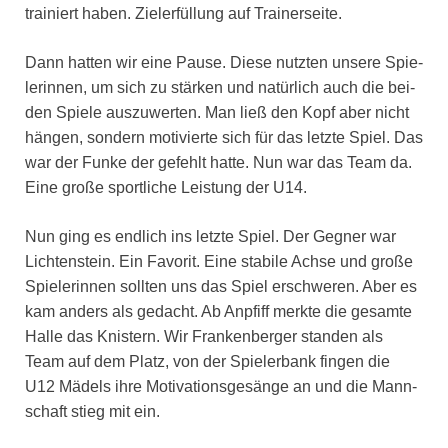
trai­niert haben. Ziel­er­fül­lung auf Trai­ner­sei­te.
Dann hat­ten wir eine Pau­se. Die­se nutz­ten unse­re Spie­
le­rin­nen, um sich zu stär­ken und natür­lich auch die bei­
den Spie­le aus­zu­wer­ten. Man ließ den Kopf aber nicht
hän­gen, son­dern moti­vier­te sich für das letz­te Spiel. Das
war der Fun­ke der gefehlt hat­te. Nun war das Team da.
Eine gro­ße sport­li­che Leis­tung der U14.
Nun ging es end­lich ins letz­te Spiel. Der Geg­ner war
Lich­ten­stein. Ein Favo­rit. Eine sta­bi­le Ach­se und gro­ße
Spie­le­rin­nen soll­ten uns das Spiel erschwe­ren. Aber es
kam anders als gedacht. Ab Anpfiff merk­te die gesam­te
Hal­le das Knis­tern. Wir Fran­ken­ber­ger stan­den als
Team auf dem Platz, von der Spie­ler­bank fin­gen die
U12 Mädels ihre Moti­va­ti­ons­ge­sän­ge an und die Mann­
schaft stieg mit ein.