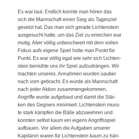
Es war laut. End­lich konn­te man hören das
sich die Mann­schaft einen Sieg als Tages­ziel
gesetzt hat. Das man sich gera­de Lich­ten­stein
aus­ge­sucht hat­te, um das Ziel zu errei­chen war
mutig. Aber völ­lig unbe­schwert mit dem vol­len
Fokus aufs eige­ne Spiel hol­te man Punkt für
Punkt. Es war völ­lig egal wie sehr sich Lich­ten­
stein bemüh­te uns ihr Spiel auf­zu­drän­gen. Wir
mach­ten unse­res. Annah­men wur­den sau­ber
nach vorn gebracht. Es wur­de als Mann­schaft
nach jeder Akti­on zusam­men­ge­kom­men.
Angrif­fe wur­de auf­ge­baut und damit die Stär­
ken des Geg­ners mini­miert. Lich­ten­stein muss­
te stark kämp­fen die Bäl­le abzu­weh­ren und
konn­ten selbst kaum ein eigens Angriffs­spiel
auf­bau­en. Vor allem die Auf­ga­ben unse­rer
Kapi­tä­nin waren für Lich­ten­stein kaum zu hän­