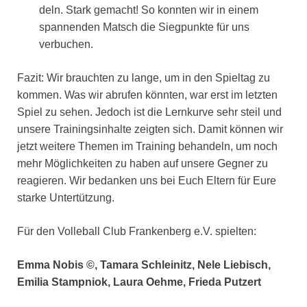
deln. Stark gemacht! So konn­ten wir in einem
span­nen­den Matsch die Sieg­punk­te für uns
ver­bu­chen.
Fazit: Wir brauch­ten zu lan­ge, um in den Spiel­tag zu
kom­men. Was wir abru­fen könn­ten, war erst im letz­ten
Spiel zu sehen. Jedoch ist die Lern­kur­ve sehr steil und
unse­re Trai­nings­in­hal­te zeig­ten sich. Damit kön­nen wir
jetzt wei­te­re The­men im Trai­ning behan­deln, um noch
mehr Mög­lich­kei­ten zu haben auf unse­re Geg­ner zu
reagie­ren. Wir bedan­ken uns bei Euch Eltern für Eure
star­ke Unter­tüt­zung.
Für den Vol­le­ball Club Fran­ken­berg e.V. spiel­ten:
Emma Nobis ©, Tama­ra Sch­le­i­nitz, Nele Lie­bisch,
Emi­lia Stamp­ni­ok, Lau­ra Oeh­me, Frie­da Put­zert