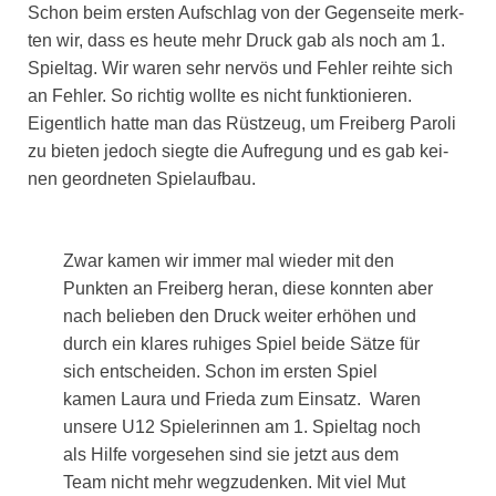
Schon beim ers­ten Auf­schlag von der Gegen­sei­te merk­
ten wir, dass es heu­te mehr Druck gab als noch am 1.
Spiel­tag. Wir waren sehr ner­vös und Feh­ler reih­te sich
an Feh­ler. So rich­tig woll­te es nicht funk­tio­nie­ren.
Eigent­lich hat­te man das Rüst­zeug, um Frei­berg Paro­li
zu bie­ten jedoch sieg­te die Auf­re­gung und es gab kei­
nen geord­ne­ten Spiel­auf­bau.
Zwar kamen wir immer mal wie­der mit den
Punk­ten an Frei­berg her­an, die­se konn­ten aber
nach belie­ben den Druck wei­ter erhö­hen und
durch ein kla­res ruhi­ges Spiel bei­de Sät­ze für
sich ent­schei­den. Schon im ers­ten Spiel
kamen Lau­ra und Frie­da zum Ein­satz. Waren
unse­re U12 Spie­le­rin­nen am 1. Spiel­tag noch
als Hil­fe vor­ge­se­hen sind sie jetzt aus dem
Team nicht mehr weg­zu­den­ken. Mit viel Mut