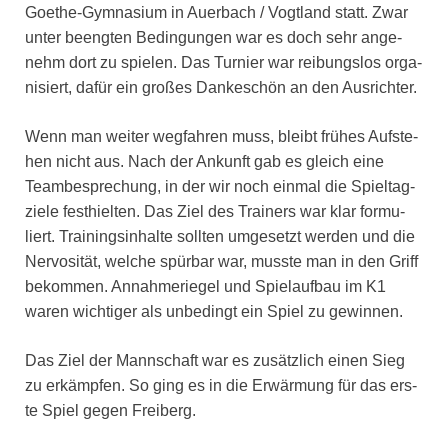
Goe­the-Gym­na­si­um in Auer­bach / Vogt­land statt. Zwar
unter beeng­ten Bedin­gun­gen war es doch sehr ange­
nehm dort zu spie­len. Das Tur­nier war rei­bungs­los orga­
ni­siert, dafür ein gro­ßes Dan­ke­schön an den Aus­rich­ter.
Wenn man wei­ter weg­fah­ren muss, bleibt frü­hes Auf­ste­
hen nicht aus. Nach der Ankunft gab es gleich eine
Team­be­spre­chung, in der wir noch ein­mal die Spiel­tag­
zie­le fest­hiel­ten. Das Ziel des Trai­ners war klar for­mu­
liert. Trai­nings­in­hal­te soll­ten umge­setzt wer­den und die
Ner­vo­si­tät, wel­che spür­bar war, muss­te man in den Griff
bekom­men. Annah­me­rie­gel und Spiel­auf­bau im K1
waren wich­ti­ger als unbe­dingt ein Spiel zu gewin­nen.
Das Ziel der Mann­schaft war es zusätz­lich einen Sieg
zu erkämp­fen. So ging es in die Erwär­mung für das ers­
te Spiel gegen Frei­berg.