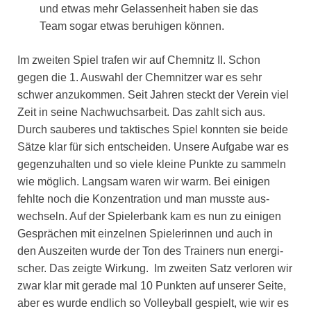
und etwas mehr Gelas­sen­heit haben sie das
Team sogar etwas beru­hi­gen kön­nen.
Im zwei­ten Spiel tra­fen wir auf Chem­nitz II. Schon
gegen die 1. Aus­wahl der Chem­nit­zer war es sehr
schwer anzu­kom­men. Seit Jah­ren steckt der Ver­ein viel
Zeit in sei­ne Nach­wuchs­ar­beit. Das zahlt sich aus.
Durch sau­be­res und tak­ti­sches Spiel konn­ten sie bei­de
Sät­ze klar für sich ent­schei­den. Unse­re Auf­ga­be war es
gegen­zu­hal­ten und so vie­le klei­ne Punk­te zu sam­meln
wie mög­lich. Lang­sam waren wir warm. Bei eini­gen
fehl­te noch die Kon­zen­tra­ti­on und man muss­te aus­
wech­seln. Auf der Spie­ler­bank kam es nun zu eini­gen
Gesprä­chen mit ein­zel­nen Spie­le­rin­nen und auch in
den Aus­zei­ten wur­de der Ton des Trai­ners nun ener­gi­
scher. Das zeig­te Wir­kung. Im zwei­ten Satz ver­lo­ren wir
zwar klar mit gera­de mal 10 Punk­ten auf unse­rer Sei­te,
aber es wur­de end­lich so Vol­ley­ball gespielt, wie wir es