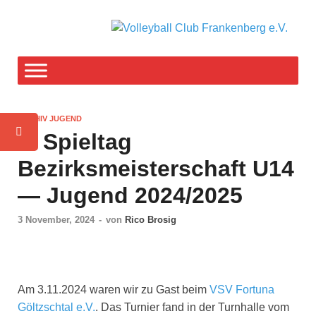
V
F-T
weg
C
F
ARCHIV JUGEND
e
2. Spieltag
Bezirksmeisterschaft U14
— Jugend 2024/2025
3 November, 2024
-
von
Rico Brosig
Am 3.11.2024 waren wir zu Gast beim
VSV For­tu­na
Göltzsch­tal e.V.
. Das Tur­nier fand in der Turn­hal­le vom