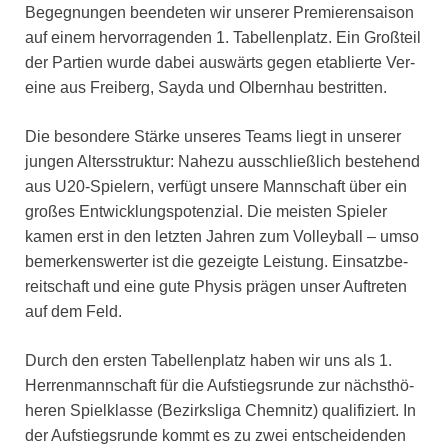
Begeg­nun­gen been­de­ten wir unse­rer Pre­mie­ren­sai­son
auf einem her­vor­ra­gen­den 1. Tabel­len­platz. Ein Groß­teil
der Par­tien wur­de dabei aus­wärts gegen eta­blier­te Ver­
ei­ne aus Frei­berg, Say­da und Olbern­hau bestrit­ten.
Die beson­de­re Stär­ke unse­res Teams liegt in unse­rer
jun­gen Alters­struk­tur: Nahe­zu aus­schließ­lich bestehend
aus U20-Spie­lern, ver­fügt unse­re Mann­schaft über ein
gro­ßes Ent­wick­lungs­po­ten­zi­al. Die meis­ten Spie­ler
kamen erst in den letz­ten Jah­ren zum Vol­ley­ball – umso
bemer­kens­wer­ter ist die gezeig­te Leis­tung. Ein­satz­be­
reit­schaft und eine gute Phy­sis prä­gen unser Auf­tre­ten
auf dem Feld.
Durch den ers­ten Tabel­len­platz haben wir uns als 1.
Her­ren­mann­schaft für die Auf­stiegs­run­de zur nächst­hö­
he­ren Spiel­klas­se (Bezirks­li­ga Chem­nitz) qua­li­fi­ziert. In
der Auf­stiegs­run­de kommt es zu zwei ent­schei­den­den