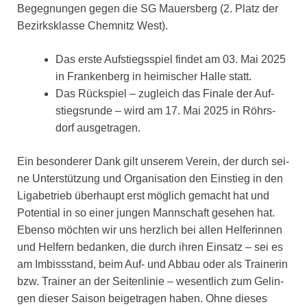
Begeg­nun­gen gegen die SG Mau­ers­berg (2. Platz der
Bezirks­klas­se Chem­nitz West).
Das ers­te Auf­stiegs­spiel fin­det am 03. Mai 2025
in Fran­ken­berg in hei­mi­scher Hal­le statt.
Das Rück­spiel – zugleich das Fina­le der Auf­
stiegs­run­de – wird am 17. Mai 2025 in Röhrs­
dorf aus­ge­tra­gen.
Ein beson­de­rer Dank gilt unse­rem Ver­ein, der durch sei­
ne Unter­stüt­zung und Orga­ni­sa­ti­on den Ein­stieg in den
Liga­be­trieb über­haupt erst mög­lich gemacht hat und
Poten­ti­al in so einer jun­gen Mann­schaft gese­hen hat.
Eben­so möch­ten wir uns herz­lich bei allen Hel­fe­rin­nen
und Hel­fern bedan­ken, die durch ihren Ein­satz – sei es
am Imbiss­stand, beim Auf- und Abbau oder als Trai­ne­rin
bzw. Trai­ner an der Sei­ten­li­nie – wesent­lich zum Gelin­
gen die­ser Sai­son bei­getra­gen haben. Ohne die­ses