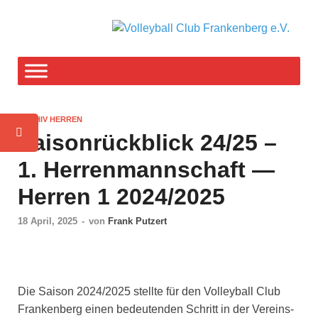
V
F-T
weg
C
F
ARCHIV HERREN
e
Saisonrückblick 24/25 –
1. Herrenmannschaft —
Herren 1 2024/2025
18 April, 2025
-
von
Frank Putzert
Die Sai­son 2024/2025 stell­te für den Vol­ley­ball Club
Fran­ken­berg einen bedeu­ten­den Schritt in der Ver­eins­