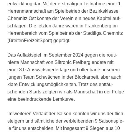
ent­wick­lung dar. Mit der erst­ma­li­gen Teil­nah­me einer 1.
Her­ren­mann­schaft am Spiel­be­trieb der Bezirks­klas­se
Chem­nitz Ost konn­te der Ver­ein ein neu­es Kapi­tel auf­
schla­gen. Die letz­ten Jah­re waren in Fran­ken­berg im
Her­ren­be­reich vom Spiel­be­trieb der Stadt­li­ga Chem­nitz
(Brei­ten­Frei­zeit­Sport) geprägt.
Das Auf­takt­spiel im Sep­tem­ber 2024 gegen die rou­ti­
nier­te Mann­schaft von Sil­tro­nic Frei­berg ende­te mit
einer 3:0‑Auswärtsniederlage und offen­bar­te unse­rem
jun­gen Team Schwä­chen in der Block­ar­beit, aber auch
kla­re Ent­wick­lungs­mög­lich­kei­ten. Trotz des ent­täu­
schen­den Starts zeig­ten wir als Mann­schaft in der Fol­ge
eine beein­dru­cken­de Lern­kur­ve.
Im wei­te­ren Ver­lauf der Sai­son konn­ten wir uns deut­lich
stei­gern und sämt­li­che der ver­blei­ben­den 9 Sai­son­spie­
le für uns ent­schei­den. Mit ins­ge­samt 9 Sie­gen aus 10