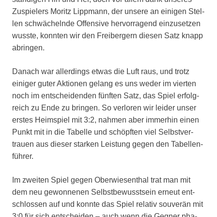
Zuspie­lers Moritz Lipp­mann, der unse­re an eini­gen Stel­
len schwä­cheln­de Offen­si­ve her­vor­ra­gend ein­zu­set­zen
wuss­te, konn­ten wir den Frei­ber­gern die­sen Satz knapp
abrin­gen.
Danach war aller­dings etwas die Luft raus, und trotz
eini­ger guter Aktio­nen gelang es uns weder im vier­ten
noch im ent­schei­den­den fünf­ten Satz, das Spiel erfolg­
reich zu Ende zu brin­gen. So ver­lo­ren wir lei­der unser
ers­tes Heim­spiel mit 3:2, nah­men aber immer­hin einen
Punkt mit in die Tabel­le und schöpf­ten viel Selbst­ver­
trau­en aus die­ser star­ken Leis­tung gegen den Tabel­len­
füh­rer.
Im zwei­ten Spiel gegen Ober­wie­sen­thal trat man mit
dem neu gewon­ne­nen Selbst­be­wusst­sein erneut ent­
schlos­sen auf und konn­te das Spiel rela­tiv sou­ve­rän mit
3:0 für sich ent­schei­den – auch wenn die Geg­ner pha­