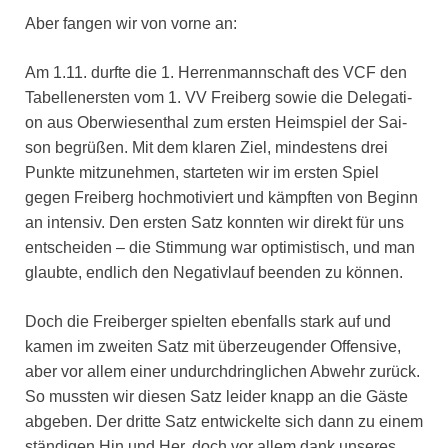
Aber fan­gen wir von vor­ne an:
Am 1.11. durf­te die 1. Her­ren­mann­schaft des VCF den
Tabel­len­ers­ten vom 1. VV Frei­berg sowie die Dele­ga­ti­
on aus Ober­wie­sen­thal zum ers­ten Heim­spiel der Sai­
son begrü­ßen. Mit dem kla­ren Ziel, min­des­tens drei
Punk­te mit­zu­neh­men, star­te­ten wir im ers­ten Spiel
gegen Frei­berg hoch­mo­ti­viert und kämpf­ten von Beginn
an inten­siv. Den ers­ten Satz konn­ten wir direkt für uns
ent­schei­den – die Stim­mung war opti­mis­tisch, und man
glaub­te, end­lich den Nega­tiv­lauf been­den zu kön­nen.
Doch die Frei­ber­ger spiel­ten eben­falls stark auf und
kamen im zwei­ten Satz mit über­zeu­gen­der Offen­si­ve,
aber vor allem einer undurch­dring­li­chen Abwehr zurück.
So muss­ten wir die­sen Satz lei­der knapp an die Gäs­te
abge­ben. Der drit­te Satz ent­wi­ckel­te sich dann zu einem
stän­di­gen Hin und Her, doch vor allem dank unse­res