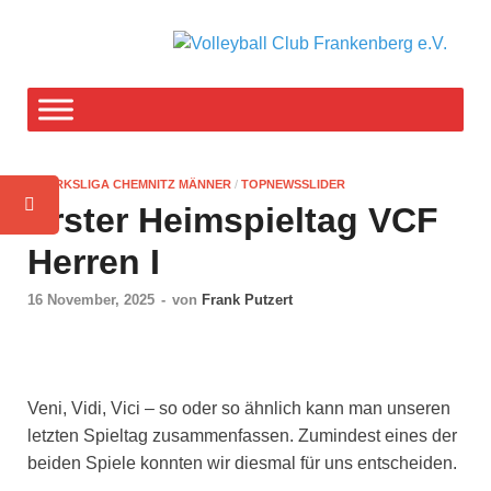
V
F-T
weg
C
F
BEZIRKSLIGA CHEMNITZ MÄNNER
/
TOPNEWSSLIDER
e
Erster Heimspieltag VCF
Herren I
16 November, 2025
-
von
Frank Putzert
Veni, Vidi, Vici – so oder so ähn­lich kann man unse­ren
letz­ten Spiel­tag zusam­men­fas­sen. Zumin­dest eines der
bei­den Spie­le konn­ten wir dies­mal für uns ent­schei­den.