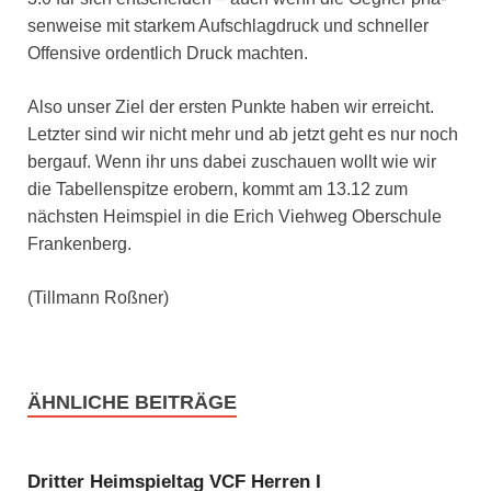
sen­wei­se mit star­kem Auf­schlag­druck und schnel­ler
Offen­si­ve ordent­lich Druck mach­ten.
Also unser Ziel der ers­ten Punk­te haben wir erreicht.
Letz­ter sind wir nicht mehr und ab jetzt geht es nur noch
berg­auf. Wenn ihr uns dabei zuschau­en wollt wie wir
die Tabel­len­spit­ze erobern, kommt am 13.12 zum
nächs­ten Heim­spiel in die Erich Vieh­weg Ober­schu­le
Fran­ken­berg.
(Till­mann Roß­ner)
ÄHNLICHE BEITRÄGE
Dritter Heimspieltag VCF Herren I