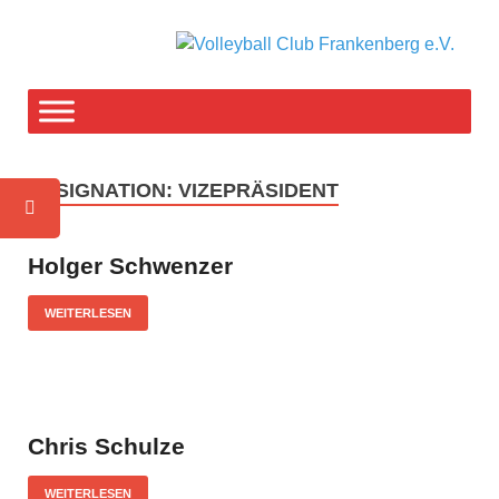
V
F-T
weg
C
F
DESIGNATION:
VIZEPRÄSIDENT
e
Holger Schwenzer
WEITERLESEN
Chris Schulze
WEITERLESEN