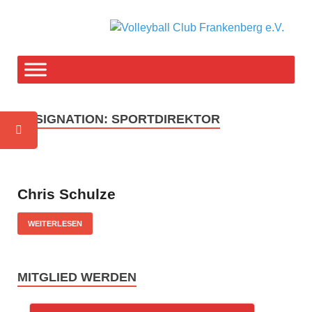
V
F-T
weg
C
F
DESIGNATION:
SPORTDIREKTOR
e
Chris Schulze
WEITERLESEN
MITGLIED WERDEN