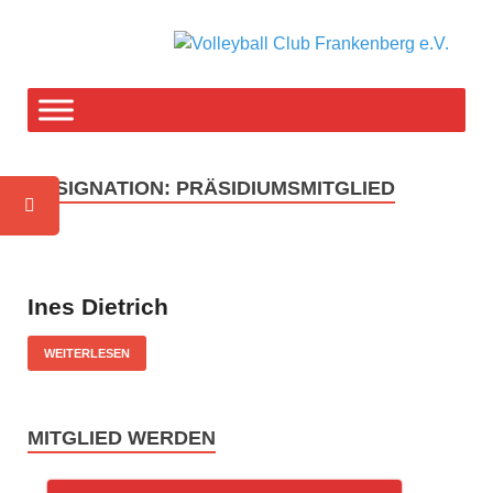
V
F-T
weg
C
F
DESIGNATION:
PRÄSIDIUMSMITGLIED
e
Ines Dietrich
WEITERLESEN
MITGLIED WERDEN