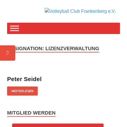
V
F-T
weg
C
F
DESIGNATION:
LIZENZVERWALTUNG
e
Peter Seidel
WEITERLESEN
MITGLIED WERDEN