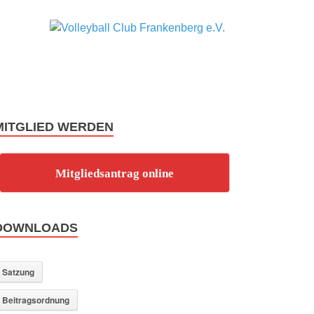
Volley
F-Town
weghaun
Club
Frank
MITGLIED WERDEN
e.V.
Mitgliedsantrag online
DOWNLOADS
Satzung
Beitragsordnung