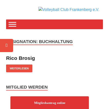
V
F-T
weg
C
F
DESIGNATION:
BUCHHALTUNG
e
Rico Brosig
WEITERLESEN
MITGLIED WERDEN
Mitgliedsantrag online