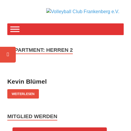
V
F-T
weg
C
F
DEPARTMENT:
HERREN 2
e
Kevin Blümel
WEITERLESEN
MITGLIED WERDEN