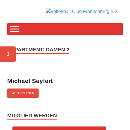
V
F-T
weg
C
F
DEPARTMENT:
DAMEN 2
e
Michael Seyfert
WEITERLESEN
MITGLIED WERDEN