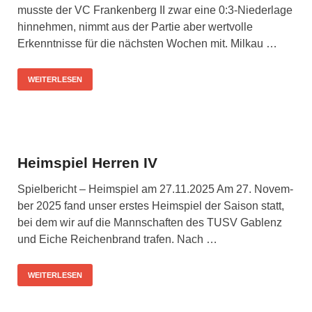
muss­te der VC Fran­ken­berg II zwar eine 0:3‑Niederlage
hin­neh­men, nimmt aus der Par­tie aber wert­vol­le
Erkennt­nis­se für die nächs­ten Wochen mit. Mil­kau …
WEITERLESEN
Heimspiel Herren IV
Spiel­be­richt – Heim­spiel am 27.11.2025 Am 27. Novem­
ber 2025 fand unser ers­tes Heim­spiel der Sai­son statt,
bei dem wir auf die Mann­schaf­ten des TUSV Gab­lenz
und Eiche Rei­chen­brand tra­fen. Nach …
WEITERLESEN