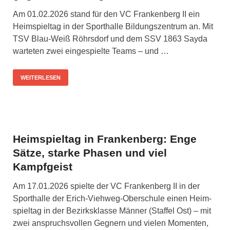
Am 01.02.2026 stand für den VC Fran­ken­berg II ein
Heim­spiel­tag in der Sport­hal­le Bil­dungs­zen­trum an. Mit
TSV Blau-Weiß Röhrs­dorf und dem SSV 1863 Say­da
war­te­ten zwei ein­ge­spiel­te Teams – und …
WEITERLESEN
Heimspieltag in Frankenberg: Enge
Sätze, starke Phasen und viel
Kampfgeist
Am 17.01.2026 spiel­te der VC Fran­ken­berg II in der
Sport­hal­le der Erich-Vieh­­weg-Ober­­schu­­le einen Heim­
spiel­tag in der Bezirks­klas­se Män­ner (Staf­fel Ost) – mit
zwei anspruchs­vol­len Geg­nern und vie­len Momen­ten,