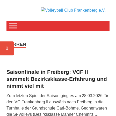
V
F-T
weg
C
F
HERREN
e
Saisonfinale in Freiberg: VCF II
sammelt Bezirksklasse-Erfahrung und
nimmt viel mit
Zum letz­ten Spiel der Sai­son ging es am 28.03.2026 für
den VC Fran­ken­berg II aus­wärts nach Frei­berg in die
Turn­hal­le der Grund­schu­le Carl-Böh­­me. Geg­ner waren
die Si-Vol­­leys (Bezirks­klas­se Män­ner Chem­nitz …