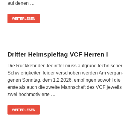
auf denen …
WEITERLESEN
Dritter Heimspieltag VCF Herren I
Die Rück­kehr der Jedi­rit­ter muss auf­grund tech­ni­scher
Schwie­rig­kei­ten lei­der ver­scho­ben wer­den Am ver­gan­
ge­nen Sonn­tag, dem 1.2.2026, emp­fin­gen sowohl die
ers­te als auch die zwei­te Mann­schaft des VCF jeweils
zwei hoch­mo­ti­vier­te …
WEITERLESEN