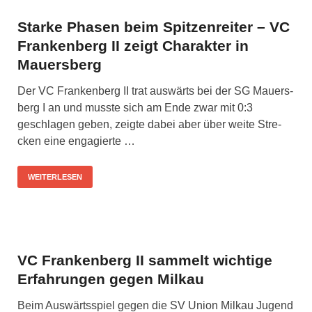
Starke Phasen beim Spitzenreiter – VC
Frankenberg II zeigt Charakter in
Mauersberg
Der VC Fran­ken­berg II trat aus­wärts bei der SG Mau­ers­
berg I an und muss­te sich am Ende zwar mit 0:3
geschla­gen geben, zeig­te dabei aber über wei­te Stre­
cken eine enga­gier­te …
WEITERLESEN
VC Frankenberg II sammelt wichtige
Erfahrungen gegen Milkau
Beim Aus­wärts­spiel gegen die SV Uni­on Mil­kau Jugend