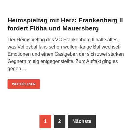
Heimspieltag mit Herz: Frankenberg II
fordert Flöha und Mauersberg
Der Heim­spiel­tag des VC Fran­ken­berg II hat­te alles,
was Vol­ley­ball­fans sehen wol­len: lan­ge Ball­wech­sel,
Emo­tio­nen und einen Gast­ge­ber, der sich zwei star­ken
Geg­nern mutig ent­ge­gen­stell­te. Zum Auf­takt ging es
gegen …
WEITERLESEN
1
2
Nächste