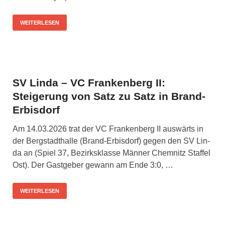
WEITERLESEN
SV Linda – VC Frankenberg II:
Steigerung von Satz zu Satz in Brand-
Erbisdorf
Am 14.03.2026 trat der VC Fran­ken­berg II aus­wärts in
der Berg­stadt­hal­le (Brand-Erbis­­dorf) gegen den SV Lin­
da an (Spiel 37, Bezirks­klas­se Män­ner Chem­nitz Staf­fel
Ost). Der Gast­ge­ber gewann am Ende 3:0, …
WEITERLESEN