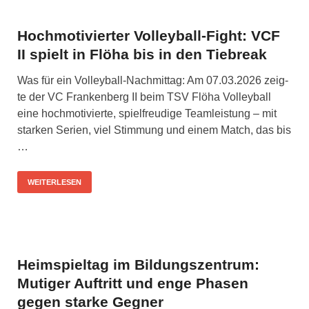
Hochmotivierter Volleyball-Fight: VCF
II spielt in Flöha bis in den Tiebreak
Was für ein Vol­­ley­­­ball-Nach­­mi­t­­tag: Am 07.03.2026 zeig­
te der VC Fran­ken­berg II beim TSV Flöha Vol­ley­ball
eine hoch­mo­ti­vier­te, spiel­freu­di­ge Team­leis­tung – mit
star­ken Seri­en, viel Stim­mung und einem Match, das bis
…
WEITERLESEN
Heimspieltag im Bildungszentrum:
Mutiger Auftritt und enge Phasen
gegen starke Gegner